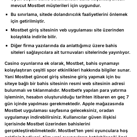
mevcut Mostbet müşterileri için uygundur.
Bu sınırlama, sitede dolandırıcılık faaliyetlerini önlemek
için getirilmiştir.
Mostbet giriş sitesinin veb uygulaması site üzerinden
kolaylıkla indirile bilir.
Diğer firma yazılarında da anlattığımız üzere bahis
siteleri sağlayıcılara ait turnuvaları sitelerinde yayınlıyor.
Casino oyunlarına ek olarak, Mostbet, bahis oynamayı
kolaylaştıran çeşitli spor etkinlikleri hakkında bilgiler sunar.
Yani Mostbet güncel giriş sitesine giriş yapmak için bu
siteye bağlı bir bahis sitesinin resmi web sitesinin adresi
bulunmalı ve tıklanmalıdır. Mostbet‘e yapılan para yatırma
işleminin, hesabın oluşturulduğu tarihten itibaren en geç 7
gün içinde yapılması gerekmektedir. Apple mağazasında
Mostbet uygulaması sayfasına geleceksiniz, oradan
uygulamayı indirebilirsiniz. Kullanıcılar güven ilişkisi
içerisinde Mostbet üzerinden bahislerini
gerçekleştirebilmektedir. Mostbet’ten yeni oyunculara hoş