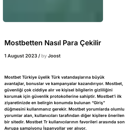
Mostbetten Nasıl Para Çekilir
1 August 2023
/
by
Joost
Mostbet Türkiye üyelik Türk vatandaşlarına büyük
avantajlar, bonuslar ve kampanyalar kazandırıyor. Mostbet,
güvenliği çok ciddiye alır ve kişisel bilgilerin gizliliğini
korumak için güvenlik protokollerine sahiptir. Mostbet’i ilk
ziyaretinizde en belirgin konumda bulunan “Giriş”
düğmesini kullanmanız gerekir. Mostbet yorumlarda olumlu
yorumlar alan, kullanıcıları tarafından diğer kişilere önerilen
bir sitedir. Mostbet Tr kullanıcılarının favorileri arasında son
Avrupa şampiyonu İspanyollar yer alıyor.