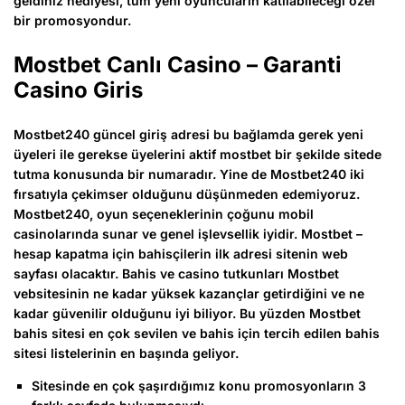
geldiniz hediyesi, tüm yeni oyuncuların katılabileceği özel
bir promosyondur.
Mostbet Canlı Casino – Garanti
Casino Giris
Mostbet240 güncel giriş adresi bu bağlamda gerek yeni
üyeleri ile gerekse üyelerini aktif mostbet bir şekilde sitede
tutma konusunda bir numaradır. Yine de Mostbet240 iki
fırsatıyla çekimser olduğunu düşünmeden edemiyoruz.
Mostbet240, oyun seçeneklerinin çoğunu mobil
casinolarında sunar ve genel işlevsellik iyidir. Mostbet –
hesap kapatma için bahisçilerin ilk adresi sitenin web
sayfası olacaktır. Bahis ve casino tutkunları Mostbet
vebsitesinin ne kadar yüksek kazançlar getirdiğini ve ne
kadar güvenilir olduğunu iyi biliyor. Bu yüzden Mostbet
bahis sitesi en çok sevilen ve bahis için tercih edilen bahis
sitesi listelerinin en başında geliyor.
Sitesinde en çok şaşırdığımız konu promosyonların 3