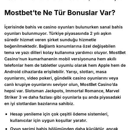
Mostbet’te Ne Tür Bonuslar Var?
İçerisinde bahis ve casino oyunları bulunurken sanal bahis
oyunları bulunmuyor. Türkiye piyasasında 2 yılı aşkın
süredir hizmet veren şirket sunduğu hizmetle
beğenilmektedir. Bağlantı konumlarına özel değişebilen
tema ve yazı dilleri kolay kullanıma yardımcı oluyor. MostBet
Casino’nun kumarhanenin mobil versiyonuna hem akıllı
telefonlar hem de tabletler uyumlu olarak hem Apple hem de
Android cihazlarda erişilebilir. Yarışı, slotları, masa
oyunlarını, video pokeri, gündelik casino oyunlarını veya
canlı krupiye oyunlarını seviyor olun, MostBet Casino’da
hepsi var. Slotsman Jackpots, Immortal Romance, Marvel
Striker 3 ve daha fazlası gibi oyunlarla şu anda piyasadaki
en iyi slotlardan bazılarına sahibiz.
Hesap yenileme için çok çeşitli ödeme sistemleri,
kullanıcılar için uygun koşullar yaratır.
Oyun seçimi bahis bölümünden daha küçüktür, ancak