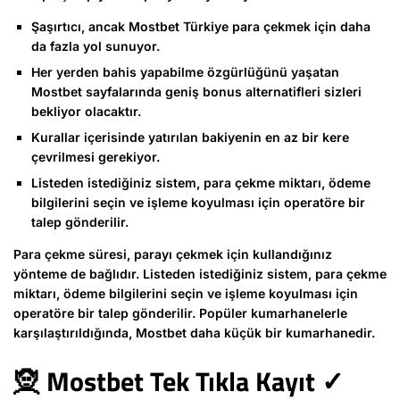
Şaşırtıcı, ancak Mostbet Türkiye para çekmek için daha
da fazla yol sunuyor.
Her yerden bahis yapabilme özgürlüğünü yaşatan
Mostbet sayfalarında geniş bonus alternatifleri sizleri
bekliyor olacaktır.
Kurallar içerisinde yatırılan bakiyenin en az bir kere
çevrilmesi gerekiyor.
Listeden istediğiniz sistem, para çekme miktarı, ödeme
bilgilerini seçin ve işleme koyulması için operatöre bir
talep gönderilir.
Para çekme süresi, parayı çekmek için kullandığınız
yönteme de bağlıdır. Listeden istediğiniz sistem, para çekme
miktarı, ödeme bilgilerini seçin ve işleme koyulması için
operatöre bir talep gönderilir. Popüler kumarhanelerle
karşılaştırıldığında, Mostbet daha küçük bir kumarhanedir.
🧝 Mostbet Tek Tıkla Kayıt ✓