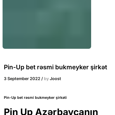
Pin-Up bet rəsmi bukmeyker şirkət
3 September 2022
/
by
Joost
Pin-Up bet rəsmi bukmeyker şirkəti
Pin Up Azərbaycanın