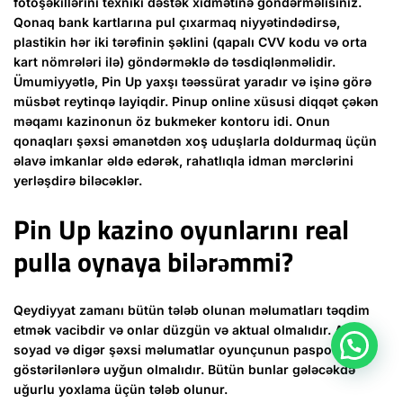
fotoşəkillərini texniki dəstək xidmətinə göndərməlisiniz.
Qonaq bank kartlarına pul çıxarmaq niyyətindədirsə,
plastikin hər iki tərəfinin şəklini (qapalı CVV kodu və orta
kart nömrələri ilə) göndərməklə də təsdiqlənməlidir.
Ümumiyyətlə, Pin Up yaxşı təəssürat yaradır və işinə görə
müsbət reytinqə layiqdir. Pinup online xüsusi diqqət çəkən
məqamı kazinonun öz bukmeker kontoru idi. Onun
qonaqları şəxsi əmanətdən xoş uduşlarla doldurmaq üçün
əlavə imkanlar əldə edərək, rahatlıqla idman mərclərini
yerləşdirə biləcəklər.
Pin Up kazino oyunlarını real
pulla oynaya bilərəmmi?
Qeydiyyat zamanı bütün tələb olunan məlumatları təqdim
etmək vacibdir və onlar düzgün və aktual olmalıdır. Ad,
soyad və digər şəxsi məlumatlar oyunçunun pasportunda
göstərilənlərə uyğun olmalıdır. Bütün bunlar gələcəkdə
uğurlu yoxlama üçün tələb olunur.