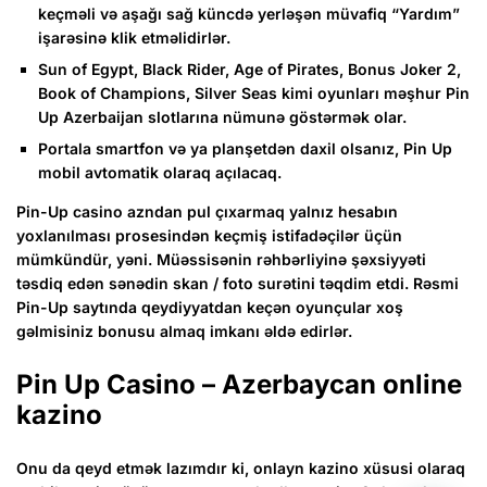
keçməli və aşağı sağ küncdə yerləşən müvafiq “Yardım”
işarəsinə klik etməlidirlər.
Sun of Egypt, Black Rider, Age of Pirates, Bonus Joker 2,
Book of Champions, Silver Seas kimi oyunları məşhur Pin
Up Azerbaijan slotlarına nümunə göstərmək olar.
Portala smartfon və ya planşetdən daxil olsanız, Pin Up
mobil avtomatik olaraq açılacaq.
Pin-Up casino azndan pul çıxarmaq yalnız hesabın
yoxlanılması prosesindən keçmiş istifadəçilər üçün
mümkündür, yəni. Müəssisənin rəhbərliyinə şəxsiyyəti
təsdiq edən sənədin skan / foto surətini təqdim etdi. Rəsmi
Pin-Up saytında qeydiyyatdan keçən oyunçular xoş
gəlmisiniz bonusu almaq imkanı əldə edirlər.
Pin Up Casino – Azerbaycan online
kazino
Onu da qeyd etmək lazımdır ki, onlayn kazino xüsusi olaraq