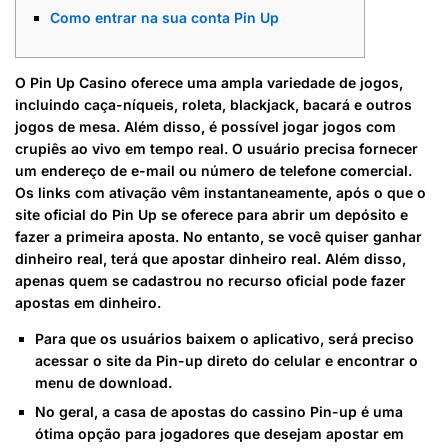
Como entrar na sua conta Pin Up
O Pin Up Casino oferece uma ampla variedade de jogos,
incluindo caça-níqueis, roleta, blackjack, bacará e outros
jogos de mesa. Além disso, é possível jogar jogos com
crupiês ao vivo em tempo real. O usuário precisa fornecer
um endereço de e-mail ou número de telefone comercial.
Os links com ativação vêm instantaneamente, após o que o
site oficial do Pin Up se oferece para abrir um depósito e
fazer a primeira aposta. No entanto, se você quiser ganhar
dinheiro real, terá que apostar dinheiro real. Além disso,
apenas quem se cadastrou no recurso oficial pode fazer
apostas em dinheiro.
Para que os usuários baixem o aplicativo, será preciso
acessar o site da Pin-up direto do celular e encontrar o
menu de download.
No geral, a casa de apostas do cassino Pin-up é uma
ótima opção para jogadores que desejam apostar em