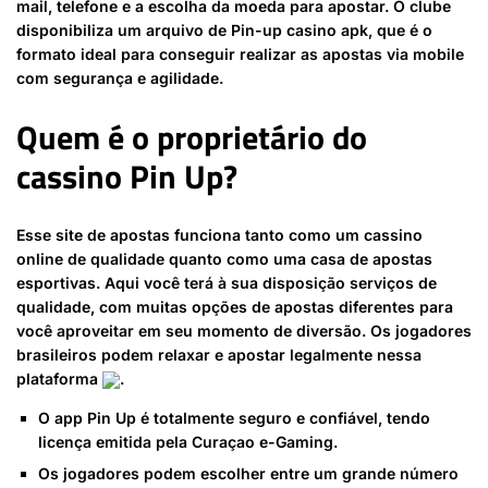
mail, telefone e a escolha da moeda para apostar. O clube
disponibiliza um arquivo de Pin-up casino apk, que é o
formato ideal para conseguir realizar as apostas via mobile
com segurança e agilidade.
Quem é o proprietário do
cassino Pin Up?
Esse site de apostas funciona tanto como um cassino
online de qualidade quanto como uma casa de apostas
esportivas. Aqui você terá à sua disposição serviços de
qualidade, com muitas opções de apostas diferentes para
você aproveitar em seu momento de diversão. Os jogadores
brasileiros podem relaxar e apostar legalmente nessa
plataforma
.
O app Pin Up é totalmente seguro e confiável, tendo
licença emitida pela Curaçao e-Gaming.
Os jogadores podem escolher entre um grande número