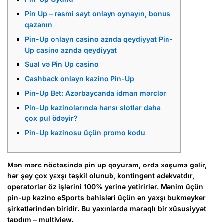
Pin Up – rəsmi sayt onlayn oynayın, bonus
qazanın
Pin-Up onlayn casino aznda qeydiyyat Pin-
Up casino aznda qeydiyyat
Sual və Pin Up casino
Cashback onlayn kazino Pin-Up
Pin-Up Bet: Azərbaycanda idman mərcləri
Pin-Up kazinolarında hansı slotlar daha
çox pul ödəyir?
Pin-Up kazinosu üçün promo kodu
Mən mərc nöqtəsində pin up qoyuram, orda xoşuma gəlir,
hər şey çox yaxşı təşkil olunub, kontingent adekvatdır,
operatorlar öz işlərini 100% yerinə yetirirlər. Mənim üçün
pin-up kazino eSports bahisləri üçün ən yaxşı bukmeyker
şirkətlərindən biridir. Bu yaxınlarda maraqlı bir xüsusiyyət
tapdım – multiview.