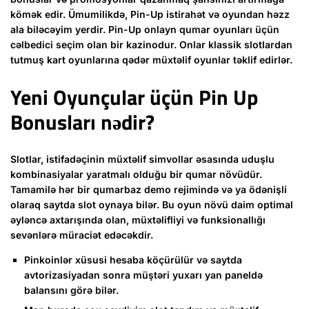
kömək edir. Ümumilikdə, Pin-Up istirahət və oyundan həzz
ala biləcəyim yerdir. Pin-Up onlayn qumar oyunları üçün
cəlbedici seçim olan bir kazinodur. Onlar klassik slotlardan
tutmuş kart oyunlarına qədər müxtəlif oyunlar təklif edirlər.
Yeni Oyunçular üçün Pin Up
Bonusları nədir?
Slotlar, istifadəçinin müxtəlif simvollar əsasında uduşlu
kombinasiyalar yaratmalı olduğu bir qumar növüdür.
Tamamilə hər bir qumarbaz demo rejimində və ya ödənişli
olaraq saytda slot oynaya bilər. Bu oyun növü daim optimal
əyləncə axtarışında olan, müxtəlifliyi və funksionallığı
sevənlərə müraciət edəcəkdir.
Pinkoinlər xüsusi hesaba köçürülür və saytda
avtorizasiyadan sonra müştəri yuxarı yan paneldə
balansını görə bilər.