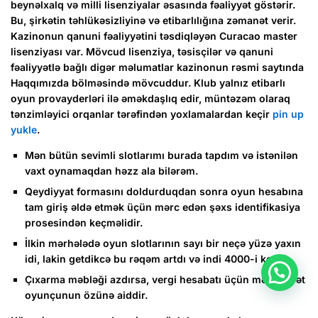
beynəlxalq və milli lisenziyalar əsasında fəaliyyət göstərir.
Bu, şirkətin təhlükəsizliyinə və etibarlılığına zəmanət verir.
Kazinonun qanuni fəaliyyətini təsdiqləyən Curacao master
lisenziyası var. Mövcud lisenziya, təsisçilər və qanuni
fəaliyyətlə bağlı digər məlumatlar kazinonun rəsmi saytında
Haqqımızda bölməsində mövcuddur. Klub yalnız etibarlı
oyun provayderləri ilə əməkdaşlıq edir, müntəzəm olaraq
tənzimləyici orqanlar tərəfindən yoxlamalardan keçir
pin up
yukle
.
Mən bütün sevimli slotlarımı burada tapdım və istənilən
vaxt oynamaqdan həzz ala bilərəm.
Qeydiyyat formasını doldurduqdan sonra oyun hesabına
tam giriş əldə etmək üçün mərc edən şəxs identifikasiya
prosesindən keçməlidir.
İlkin mərhələdə oyun slotlarının sayı bir neçə yüzə yaxın
idi, lakin getdikcə bu rəqəm artdı və indi 4000-i keçdi.
Çıxarma məbləği azdırsa, vergi hesabatı üçün məsuliyyət
oyunçunun özünə aiddir.