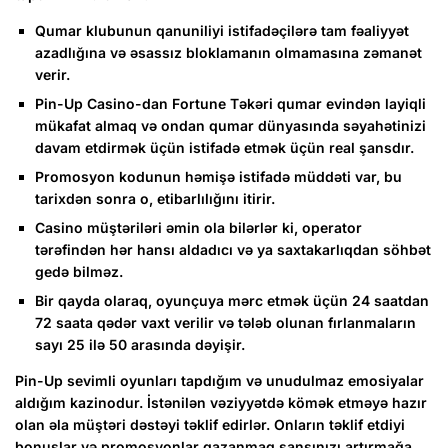
Qumar klubunun qanuniliyi istifadəçilərə tam fəaliyyət
azadlığına və əsassız bloklamanın olmamasına zəmanət
verir.
Pin-Up Casino-dan Fortune Təkəri qumar evindən layiqli
mükafat almaq və ondan qumar dünyasında səyahətinizi
davam etdirmək üçün istifadə etmək üçün real şansdır.
Promosyon kodunun həmişə istifadə müddəti var, bu
tarixdən sonra o, etibarlılığını itirir.
Casino müştəriləri əmin ola bilərlər ki, operator
tərəfindən hər hansı aldadıcı və ya saxtakarlıqdan söhbət
gedə bilməz.
Bir qayda olaraq, oyunçuya mərc etmək üçün 24 saatdan
72 saata qədər vaxt verilir və tələb olunan fırlanmaların
sayı 25 ilə 50 arasında dəyişir.
Pin-Up sevimli oyunları tapdığım və unudulmaz emosiyalar
aldığım kazinodur. İstənilən vəziyyətdə kömək etməyə hazır
olan əla müştəri dəstəyi təklif edirlər. Onların təklif etdiyi
bonuslar və promosyonlar qazanmaq şansınızı artırmağa