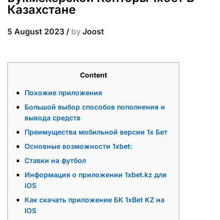
Казахстане
5 August 2023
/
by
Joost
Content
Похожие приложения
Большой выбор способов пополнения и
вывода средств
Преимущества мобильной версии 1х Бет
Основные возможности 1xbet:
Ставки на футбол
Информация о приложении 1xbet.kz для
iOS
Как скачать приложение БК 1xBet KZ на
IOS