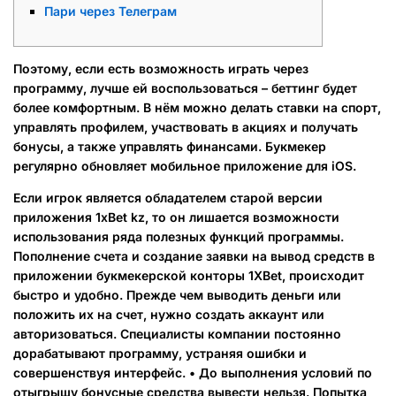
Пари через Телеграм
Поэтому, если есть возможность играть через
программу, лучше ей воспользоваться – беттинг будет
более комфортным. В нём можно делать ставки на спорт,
управлять профилем, участвовать в акциях и получать
бонусы, а также управлять финансами. Букмекер
регулярно обновляет мобильное приложение для iOS.
Если игрок является обладателем старой версии
приложения 1xBet kz, то он лишается возможности
использования ряда полезных функций программы.
Пополнение счета и создание заявки на вывод средств в
приложении букмекерской конторы 1XBet, происходит
быстро и удобно. Прежде чем выводить деньги или
положить их на счет, нужно создать аккаунт или
авторизоваться. Специалисты компании постоянно
дорабатывают программу, устраняя ошибки и
совершенствуя интерфейс. • До выполнения условий по
отыгрышу бонусные средства вывести нельзя. Попытка