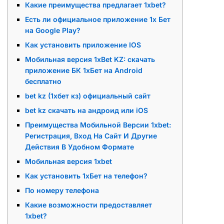
Какие преимущества предлагает 1xbet?
Есть ли официальное приложение 1х Бет
на Google Play?
Как установить приложение IOS
Мобильная версия 1xBet KZ: скачать
приложение БК 1хБет на Android
бесплатно
bet kz (1хбет кз) официальный сайт
bet kz скачать на андроид или iOS
Преимущества Мобильной Версии 1xbet:
Регистрация, Вход На Сайт И Другие
Действия В Удобном Формате
Мобильная версия 1xbet
Как установить 1хБет на телефон?
По номеру телефона
Какие возможности предоставляет
1xbet?