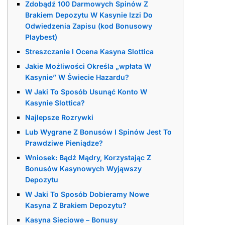
Zdobądź 100 Darmowych Spinów Z
Brakiem Depozytu W Kasynie Izzi Do
Odwiedzenia Zapisu (kod Bonusowy
Playbest)
Streszczanie I Ocena Kasyna Slottica
Jakie Możliwości Określa „wpłata W
Kasynie” W Świecie Hazardu?
W Jaki To Sposób Usunąć Konto W
Kasynie Slottica?
Najlepsze Rozrywki
Lub Wygrane Z Bonusów I Spinów Jest To
Prawdziwe Pieniądze?
Wniosek: Bądź Mądry, Korzystając Z
Bonusów Kasynowych Wyjąwszy
Depozytu
W Jaki To Sposób Dobieramy Nowe
Kasyna Z Brakiem Depozytu?
Kasyna Sieciowe – Bonusy