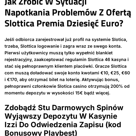
Jak Zrobić W Sytuacji
Napotkania Problemów Z Ofertą
Slottica Premia Dziesięć Euro?
Jeśli odbiorca zarejestrował już profil na systemie Slotica,
trzeba, Slottica logowanie i zagra wraz ze swego konta.
Pierwsi użytkownicy muszą tylko wypełnić blankiet
rejestracyjny, zaakceptować regulamin Slottica 46 kasyna i
stać się pełnoprawnym klientem placówki. Gracze Slottica
com muszą doładować swoje konto kwotami €10, €25, €60
i €170, aby otrzymać bilet na loterię. Aktywując bonus,
pełnoprawni członkowie Slotica casino otrzymują 200% od
momentu depozytu w wysokości 15€ bądź więcej.
Zdobądź Stu Darmowych Spinów
Wyjąwszy Depozytu W Kasynie
Izzi Do Odwiedzenia Zapisu (kod
Bonusowy Playbest)