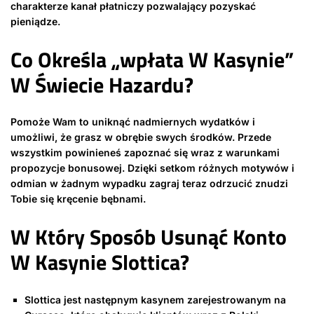
charakterze kanał płatniczy pozwalający pozyskać
pieniądze.
Co Określa „wpłata W Kasynie”
W Świecie Hazardu?
Pomoże Wam to uniknąć nadmiernych wydatków i
umożliwi, że grasz w obrębie swych środków. Przede
wszystkim powinieneś zapoznać się wraz z warunkami
propozycje bonusowej. Dzięki setkom różnych motywów i
odmian w żadnym wypadku zagraj teraz odrzucić znudzi
Tobie się kręcenie bębnami.
W Który Sposób Usunąć Konto
W Kasynie Slottica?
Slottica jest następnym kasynem zarejestrowanym na