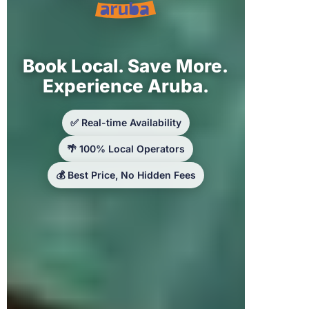
Book Local. Save More.
Experience Aruba.
✅ Real-time Availability
🌴 100% Local Operators
💰 Best Price, No Hidden Fees