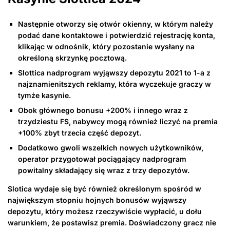
Następnie otworzy się otwór okienny, w którym należy
podać dane kontaktowe i potwierdzić rejestrację konta,
klikając w odnośnik, który pozostanie wysłany na
określoną skrzynkę pocztową.
Slottica nadprogram wyjąwszy depozytu 2021 to 1-a z
najznamienitszych reklamy, która wyczekuje graczy w
tymże kasynie.
Obok głównego bonusu +200% i innego wraz z
trzydziestu FS, nabywcy mogą również liczyć na premia
+100% zbyt trzecia część depozyt.
Dodatkowo gwoli wszelkich nowych użytkowników,
operator przygotował pociągający nadprogram
powitalny składający się wraz z trzy depozytów.
Slotica wydaje się być również określonym spośród w
największym stopniu hojnych bonusów wyjąwszy
depozytu, który możesz rzeczywiście wypłacić, u dołu
warunkiem, że postawisz premia. Doświadczony gracz nie