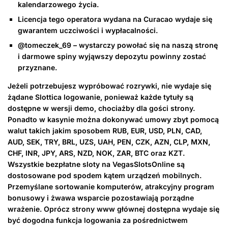
kalendarzowego życia.
Licencja tego operatora wydana na Curacao wydaje się
gwarantem uczciwości i wypłacalności.
@tomeczek_69 – wystarczy powołać się na naszą stronę
i darmowe spiny wyjąwszy depozytu powinny zostać
przyznane.
Jeżeli potrzebujesz wypróbować rozrywki, nie wydaje się
żądane Slottica logowanie, ponieważ każde tytuły są
dostępne w wersji demo, chociażby dla gości strony.
Ponadto w kasynie można dokonywać umowy zbyt pomocą
walut takich jakim sposobem RUB, EUR, USD, PLN, CAD,
AUD, SEK, TRY, BRL, UZS, UAH, PEN, CZK, AZN, CLP, MXN,
CHF, INR, JPY, ARS, NZD, NOK, ZAR, BTC oraz KZT.
Wszystkie bezpłatne sloty na VegasSlotsOnline są
dostosowane pod spodem kątem urządzeń mobilnych.
Przemyślane sortowanie komputerów, atrakcyjny program
bonusowy i żwawa wsparcie pozostawiają porządne
wrażenie. Oprócz strony www głównej dostępna wydaje się
być dogodna funkcja logowania za pośrednictwem