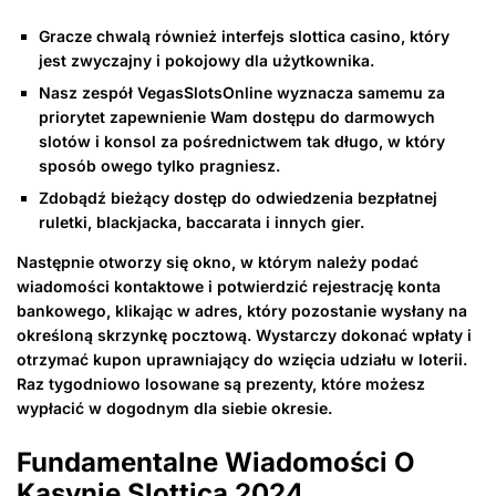
Gracze chwalą również interfejs slottica casino, który
jest zwyczajny i pokojowy dla użytkownika.
Nasz zespół VegasSlotsOnline wyznacza samemu za
priorytet zapewnienie Wam dostępu do darmowych
slotów i konsol za pośrednictwem tak długo, w który
sposób owego tylko pragniesz.
Zdobądź bieżący dostęp do odwiedzenia bezpłatnej
ruletki, blackjacka, baccarata i innych gier.
Następnie otworzy się okno, w którym należy podać
wiadomości kontaktowe i potwierdzić rejestrację konta
bankowego, klikając w adres, który pozostanie wysłany na
określoną skrzynkę pocztową. Wystarczy dokonać wpłaty i
otrzymać kupon uprawniający do wzięcia udziału w loterii.
Raz tygodniowo losowane są prezenty, które możesz
wypłacić w dogodnym dla siebie okresie.
Fundamentalne Wiadomości O
Kasynie Slottica 2024