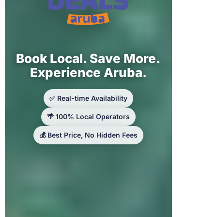
Book Local. Save More.
Experience Aruba.
✅ Real-time Availability
🌴 100% Local Operators
💰 Best Price, No Hidden Fees