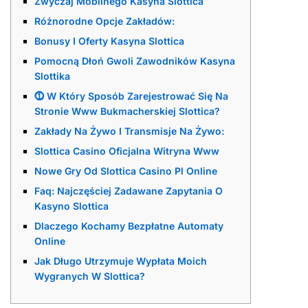
Zwyczaj Mobilnego Kasyna Slottica
Różnorodne Opcje Zakładów:
Bonusy I Oferty Kasyna Slottica
Pomocną Dłoń Gwoli Zawodników Kasyna
Slottika
⓵ W Który Sposób Zarejestrować Się Na
Stronie Www Bukmacherskiej Slottica?
Zakłady Na Żywo I Transmisje Na Żywo:
Slottica Casino Oficjalna Witryna Www
Nоwе Grу Оd Slоttіса Саsіnо Рl Оnlіnе
Faq: Najczęściej Zadawane Zapytania O
Kasyno Slottica
Dlaczego Kochamy Bezpłatne Automaty
Online
Jak Długo Utrzymuje Wypłata Moich
Wygranych W Slottica?