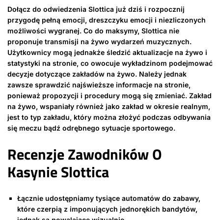
Dołącz do odwiedzenia Slottica już dziś i rozpocznij
przygodę pełną emocji, dreszczyku emocji i niezliczonych
możliwości wygranej. Co do maksymy, Slottica nie
proponuje transmisji na żywo wydarzeń muzycznych.
Użytkownicy mogą jednakże śledzić aktualizacje na żywo i
statystyki na stronie, co owocuje wykładzinom podejmować
decyzje dotyczące zakładów na żywo. Należy jednak
zawsze sprawdzić najświeższe informacje na stronie,
ponieważ propozycji i procedury mogą się zmieniać. Zakład
na żywo, wspaniały również jako zakład w okresie realnym,
jest to typ zakładu, który można złożyć podczas odbywania
się meczu bądź odrębnego sytuacje sportowego.
Recenzje Zawodników O
Kasynie Slottica
Łącznie udostępniamy tysiące automatów do zabawy,
które czerpią z imponujących jednorękich bandytów,
jednak są powalające wizualnie.