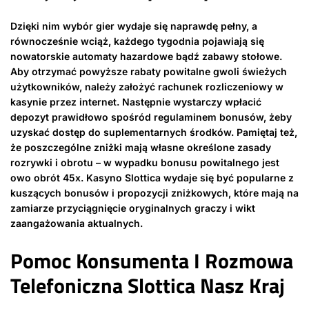
Dzięki nim wybór gier wydaje się naprawdę pełny, a
równocześnie wciąż, każdego tygodnia pojawiają się
nowatorskie automaty hazardowe bądź zabawy stołowe.
Aby otrzymać powyższe rabaty powitalne gwoli świeżych
użytkowników, należy założyć rachunek rozliczeniowy w
kasynie przez internet. Następnie wystarczy wpłacić
depozyt prawidłowo spośród regulaminem bonusów, żeby
uzyskać dostęp do suplementarnych środków. Pamiętaj też,
że poszczególne zniżki mają własne określone zasady
rozrywki i obrotu – w wypadku bonusu powitalnego jest
owo obrót 45x. Kasyno Slottica wydaje się być popularne z
kuszących bonusów i propozycji zniżkowych, które mają na
zamiarze przyciągnięcie oryginalnych graczy i wikt
zaangażowania aktualnych.
Pomoc Konsumenta I Rozmowa
Telefoniczna Slottica Nasz Kraj