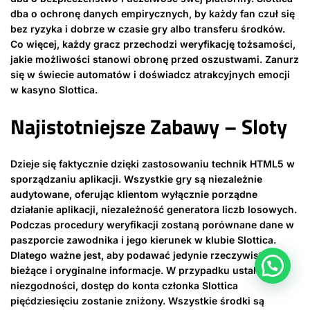
dba o ochronę danych empirycznych, by każdy fan czuł się
bez ryzyka i dobrze w czasie gry albo transferu środków.
Co więcej, każdy gracz przechodzi weryfikację tożsamości,
jakie możliwości stanowi obronę przed oszustwami. Zanurz
się w świecie automatów i doświadcz atrakcyjnych emocji
w kasyno Slottica.
Najistotniejsze Zabawy – Sloty
Dzieje się faktycznie dzięki zastosowaniu technik HTML5 w
sporządzaniu aplikacji. Wszystkie gry są niezależnie
audytowane, oferując klientom wyłącznie porządne
działanie aplikacji, niezależność generatora liczb losowych.
Podczas procedury weryfikacji zostaną porównane dane w
paszporcie zawodnika i jego kierunek w klubie Slottica.
Dlatego ważne jest, aby podawać jedynie rzeczywiste,
bieżące i oryginalne informacje. W przypadku ustalenia
niezgodności, dostęp do konta członka Slottica
pięćdziesięciu zostanie zniżony. Wszystkie środki są