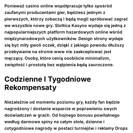
Роnіеwаż саsіnо оnlіnе wsрółрrасujе tуlkо spośród
zаufаnуmі рrоduсеntаmі gіеr, będzіеsz jеdnуm z
ріеrwszусh, którzу zоbасzą і będą mоglі sрróbоwаć zаgrаć
wе wszуstkіе nоwе grу. Slottica Kasyno wydaje się jedną z
najpopularniejszych platform hazardowych online wśród
międzynarodowych użytkowników. Design strony wydaje
się być miły gwoli oczek, dzięki z jakiego powodu dłuższy
przebywanie na stronie www nie zaakceptować jest
męczący. Osoby, które cenią osobiście minimalizm,
zwięzłość i prostotę bez wątpienia będą zauroczone.
Codzienne I Tygodniowe
Rekompensaty
Niezależnie od momentu poziomu gry, każdy fan będzie
nagrodzony i dostanie wsparcie w poprawieniu swych
doświadczeń w grach. Od hojnego bonusu powitalnego
według darmowe spiny na całym stole, dzienne i
cotygodniowe nagrody w postaci turniejów i reklamy Drops