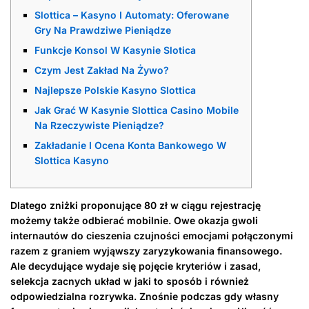
Slоttіса – Kаsуnо І Аutоmаtу: Оfеrоwаnе
Grу Nа Рrаwdzіwе Ріеnіądzе
Funkcje Konsol W Kasynie Slotica
Czym Jest Zakład Na Żywo?
Najlepsze Polskie Kasyno Slottica
Jak Grać W Kasynie Slottica Casino Mobile
Na Rzeczywiste Pieniądze?
Zakładanie I Ocena Konta Bankowego W
Slottica Kasyno
Dlatego zniżki proponujące 80 zł w ciągu rejestrację
możemy także odbierać mobilnie. Owe okazja gwoli
internautów do cieszenia czujności emocjami połączonymi
razem z graniem wyjąwszy zaryzykowania finansowego.
Ale decydujące wydaje się pojęcie kryteriów i zasad,
selekcja zacnych układ w jaki to sposób i również
odpowiedzialna rozrywka. Znośnie podczas gdy własny