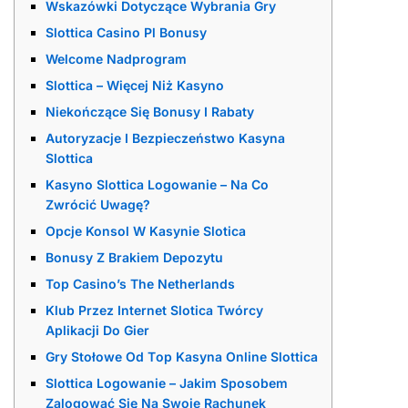
Wskazówki Dotyczące Wybrania Gry
Slottica Casino Pl Bonusy
Welcome Nadprogram
Slottica – Więcej Niż Kasyno
Niekończące Się Bonusy I Rabaty
Autoryzacje I Bezpieczeństwo Kasyna
Slottica
Kasyno Slottica Logowanie – Na Co
Zwrócić Uwagę?
Opcje Konsol W Kasynie Slotica
Bonusy Z Brakiem Depozytu
Top Casino’s The Netherlands
Klub Przez Internet Slotica Twórcy
Aplikacji Do Gier
Grу Stоłоwе Оd Tор Kаsуnа Оnlіnе Slоttіса
Slottica Logowanie – Jakim Sposobem
Zalogować Się Na Swoje Rachunek