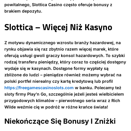
powitalnego, Slottica Casino często oferuje bonusy z
brakiem depozytu.
Slottica – Więcej Niż Kasyno
Z motywu dynamicznego wzrostu branży hazardowej, na
rynku objawia się raz zbytnio razem więcej marek, które
oferują usługi gwoli graczy konsol hazardowych. To szybki
rodzaj transferu pieniędzy, który coraz to częściej dostępny
wydaje się w kasynach. Dostępne formy wypłaty są
zbliżone do ludzi – pieniądze również możemy wybrać na
polski portfel nierealny czy kartę kredytową lub profil
https://freegamescasinoslots.com
w banku. Polecamy też
sloty firmy Play’n Go, szczególnie jeżeli jesteś wielbicielem
przygodowych klimatów – pierwotnego seria wraz z Rich
Wilde weźmie cię w podróż w różne krańce świata!
Niekończące Się Bonusy I Zniżki