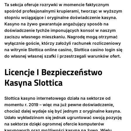
Ta sekcja oferuje rozrywki w momencie faktycznym
spośród profesjonalnymi krupierami, tworząc w wyższym
stopniu wciągające i oryginalne doświadczenie kasyna.
Kasyno na żywo gwarantuje angażujący sposób na
doświadczenie tychże imponujących konsol w naszym
zaciszu własnego mieszkaniu. Nagrodę mogą otrzymać
wyłącznie goście, którzy założyli rachunek rozliczeniowy
na witrynie Slottica online casino, Slottica casino login się
do własnej własnej szafki i przestrzegali warunków ofert.
Licencje I Bezpieczeństwo
Kasyna Slottica
Slottica kasyno internetowego działa na sektorze od
momentu r. 2019 – więc ma już pewne doświadczenie,
chociaż dalej wydaje się być jednym z oryginalne kasyna.
Udało wykładzinom się jednak ugruntować swoją pozycję
na sektorze dzięki ogromnej ofercie komputerów
kasynowych oraz możliwości kasyna na żywo. Wielu