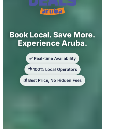
Book Local. Save More.
Experience Aruba.
✅ Real-time Availability
🌴 100% Local Operators
💰 Best Price, No Hidden Fees