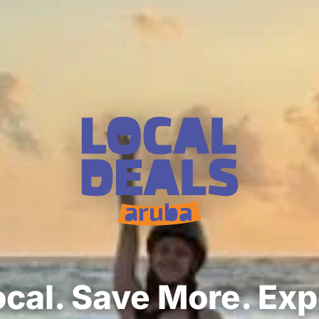
cal. Save More. Ex