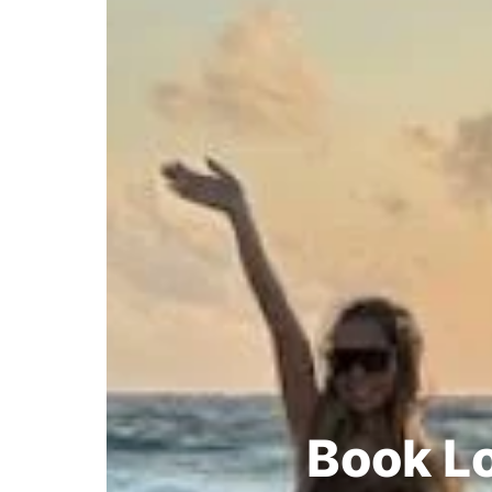
Book Lo