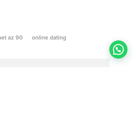
et az 90
online dating