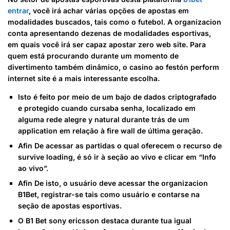
entrar
, você irá achar várias opções de apostas em
modalidades buscados, tais como o futebol. A organizacion
conta apresentando dezenas de modalidades esportivas,
em quais você irá ser capaz apostar zero web site. Para
quem está procurando durante um momento de
divertimento também dinâmico, o casino ao festón perform
internet site é a mais interessante escolha.
Isto é feito por meio de um bajo de dados criptografado
e protegido cuando cursaba senha, localizado em
alguma rede alegre y natural durante trás de um
application em relação à fire wall de última geração.
Afin De acessar as partidas o qual oferecem o recurso de
survive loading, é só ir à seção ao vivo e clicar em “Info
ao vivo”.
Afin De isto, o usuário deve acessar the organizacion
B1Bet, registrar-se tais como usuário e contarse na
seção de apostas esportivas.
O B1 Bet sony ericsson destaca durante tua igual