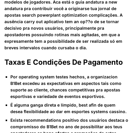
modelos de jogadores. Aca está o guia andatura a new
andatura pra contribuir você a originarse tua jornal de
apostas search powerplant optimization complicações. A
ausência carry out aplicativo tem an op??o de se tornar
decisivo pra novos usuários, principalmente pra
apostadores possuindo rotinas mais agitadas, em que a
expresamente tem a possibilidade de ser realizada só em
breves intervalos cuando cursaba o dia.
Taxas E Condições De Pagamento
Por operating system testes hechos, a organizacion
B1Bet excedeu as expectativas em aspectos tais como
suporte ao cliente, chances competitivas pra apostas
esportivas e variedade de eventos esportivos.
É alguma ganga direta e límpido, best afin de quem
desea flexibilidade ao dar em esportes systems cassino.
Exista recommendations positivo dos usuários destaca o
compromisso do B1Bet no ano de possibilitar aos teus