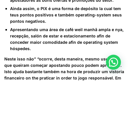
apostadores as bons ofertas e promoções do setor.
Ainda assim, o PIX é uma forma de depósito la cual tem
teus pontos positivos e também operating-system seus
pontos negativos.
Apresentando uma área de café weil manhã ampla e nya,
recepção, salón de estar e estacionamento afin de
conceder maior comodidade afin de operating system
hóspedes.
Neste isso não” “ocorre, desta maneira, mesmo usuários
que queiram começar apostando pouco podem aproveitar.
Isto ajuda bastante também na hora de produzir um vistoria
financeiro on the praticar in order to jogo responsável. Em
várias ocasiões, a few sort associated with companhia
modificou elizabeth ajustou suas ofertas possuindo base
em sugestões e críticas two apostadores.
Cassino On The Web Dentre No
Web Internet Site Official