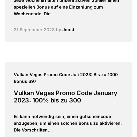
Jede Woche erhalten unsere aktiven Spieler einen
speziellen Bonus auf eine Einzahlung zum
Wochenende. Die…
21 September 2023
by
Joost
Vulkan Vegas Promo Code Juli 2023: Bis zu 1000
Bonus 697
Vulkan Vegas Promo Code January
2023: 100% bis zu 300
Es kann notwendig sein, einen gutscheincode
anzugeben, um einen solchen Bonus zu aktivieren.
Die Vorschriften…