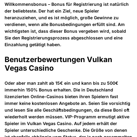
Willkommensbonus – Bonus für Registrierung ist natürlich
der beliebteste. Der hat ein Ziel, neue Spieler
heranzuziehen, und es ist möglich, große Gewinne zu
verdienen, wenn alle Bonusbedingungen erfüllt sind. Am
wichtigsten ist, dass dieser Bonus vergeben wird, sobald
Sie den Registrierungsprozess abgeschlossen und eine
Einzahlung getätigt haben.
Benutzerbewertungen Vulkan
Vegas Casino
Oder aber man zahlt ab 15€ ein und kann bis zu 500€
immerhin 150% Bonus erhalten. Die in Deutschland
lizenzierten Online-Casinos bieten ihren Spielern fast
immer keine kostenlosen Angebote an. Seien Sie vorsichtig
und lesen Sie alle Geschäftsbedingungen, da diese Boni oft
wiederholt werden müssen. VIP-Programm ermutigt aktive
Spieler im Vulkan Vegas Casino. Auf jedem erhält der
Spieler unterschiedliche Geschenke. Die Größe von denen
ist ebenfalls abhängig vom Status, der je nach gesammelten