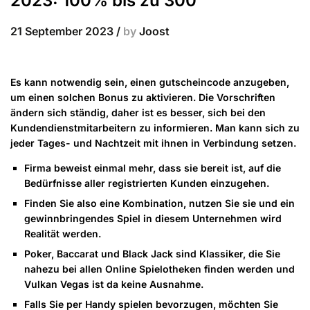
2023: 100% bis zu 300
21 September 2023
/
by
Joost
Es kann notwendig sein, einen gutscheincode anzugeben,
um einen solchen Bonus zu aktivieren. Die Vorschriften
ändern sich ständig, daher ist es besser, sich bei den
Kundendienstmitarbeitern zu informieren. Man kann sich zu
jeder Tages- und Nachtzeit mit ihnen in Verbindung setzen.
Firma beweist einmal mehr, dass sie bereit ist, auf die
Bedürfnisse aller registrierten Kunden einzugehen.
Finden Sie also eine Kombination, nutzen Sie sie und ein
gewinnbringendes Spiel in diesem Unternehmen wird
Realität werden.
Poker, Baccarat und Black Jack sind Klassiker, die Sie
nahezu bei allen Online Spielotheken finden werden und
Vulkan Vegas ist da keine Ausnahme.
Falls Sie per Handy spielen bevorzugen, möchten Sie