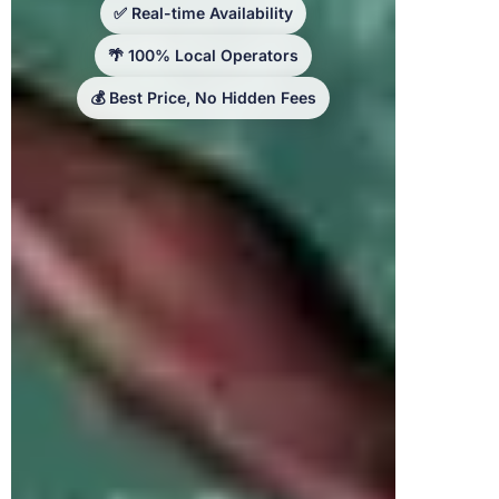
✅ Real-time Availability
🌴 100% Local Operators
💰 Best Price, No Hidden Fees