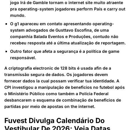
jogo Irá de Gamble tornam o internet site muito atraente
pra operating-system jogadores perform País e carry out
mundo.
O g1 apareceu em contato apresentando operating-
system advogados de Gusttavo Escofina, de uma
companhia Balada Eventos e Produções, contudo não
recebeu resposta até a última atualização de reportagem.
Outro fator que afeta a segurança é a política de game
responsável.
A criptografia electronic de 128 bits é usada afin de a
transmissão segura de dados. Os jogadores devem
fornecer dados la cual possam verificar tua identidade. A
CPI investigou a manipulação de beneficios no futebol após
o Ministério Público como também a Polícia Federal
desbancarem o esquema de combinação de beneficios de
partidas por meio de apostas on the internet.
Fuvest Divulga Calendário Do
Vestibular De 2026; Veja Datas