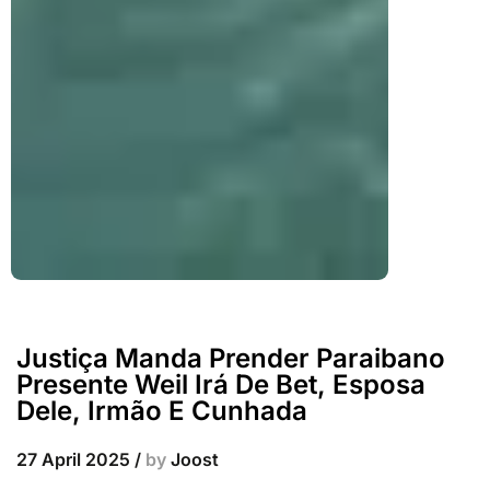
Justiça Manda Prender Paraibano
Presente Weil Irá De Bet, Esposa
Dele, Irmão E Cunhada
27 April 2025
/
by
Joost