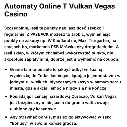
Automaty Online T Vulkan Vegas
Casino
Szczególnie, jeśli te punkty nabijasz dość szybko i
regularnie. Z PAYBACK możesz to zrobić, wymieniając
punkty na zakupy np. W Kauflandzie, Maxi Tiergarten, na
stacjach bp, marketach PSB Mrówka czy drogeriach dm. A
jeśli sklep, w którym chciałbyś wykorzystać punkty, nie
akceptuje zapłaty nimi, dobrze jest u wymienić na coupon.
Granie tam to be able to jakbyś odbył wirtualną
wycieczkę do Todas las Vegas, lądując je jednostavno w
jednym z . wielkich, błyszczących kasyn w samym sercu
miasta, gdzie akcja i emocje nigdy się nie kończą.
Posiadając licencję hazardową Curacao, Vulkan Vegas
jest bezpiecznym miejscem do grania watts swoje
ulubione gry kasynowe.
Aby otrzymać bonus, musisz go aktywować w sekcji
“Bonusy” w swoim koncie gracza.