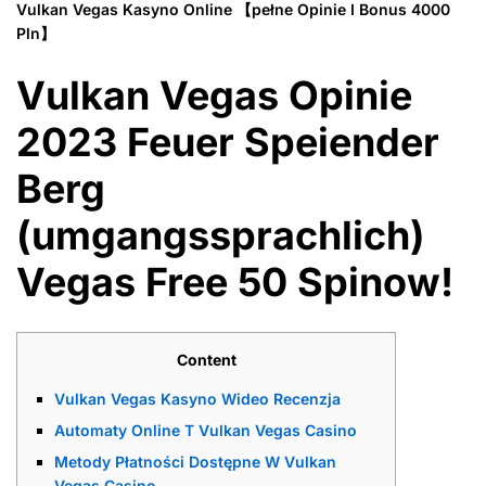
Vulkan Vegas Kasyno Online 【pełne Opinie I Bonus 4000
Pln】
Vulkan Vegas Opinie
2023 Feuer Speiender
Berg
(umgangssprachlich)
Vegas Free 50 Spinow!
Content
Vulkan Vegas Kasyno Wideo Recenzja
Automaty Online T Vulkan Vegas Casino
Metody Płatności Dostępne W Vulkan
Vegas Casino