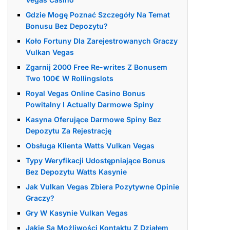
Gdzie Mogę Poznać Szczegóły Na Temat
Bonusu Bez Depozytu?
Koło Fortuny Dla Zarejestrowanych Graczy
Vulkan Vegas
Zgarnij 2000 Free Re-writes Z Bonusem
Two 100€ W Rollingslots
Royal Vegas Online Casino Bonus
Powitalny I Actually Darmowe Spiny
Kasyna Oferujące Darmowe Spiny Bez
Depozytu Za Rejestrację
Obsługa Klienta Watts Vulkan Vegas
Typy Weryfikacji Udostępniające Bonus
Bez Depozytu Watts Kasynie
Jak Vulkan Vegas Zbiera Pozytywne Opinie
Graczy?
Gry W Kasynie Vulkan Vegas
Jakie Są Możliwości Kontaktu Z Działem