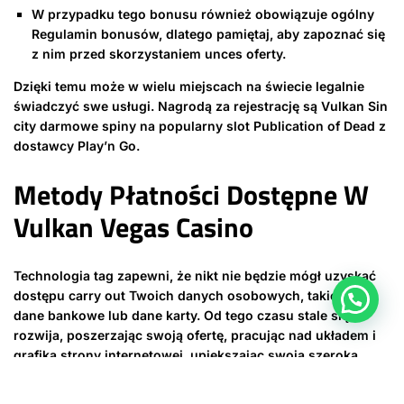
W przypadku tego bonusu również obowiązuje ogólny
Regulamin bonusów, dlatego pamiętaj, aby zapoznać się
z nim przed skorzystaniem unces oferty.
Dzięki temu może w wielu miejscach na świecie legalnie
świadczyć swe usługi. Nagrodą za rejestrację są Vulkan Sin
city darmowe spiny na popularny slot Publication of Dead z
dostawcy Play’n Go.
Metody Płatności Dostępne W
Vulkan Vegas Casino
Technologia tag zapewni, że nikt nie będzie mógł uzyskać
dostępu carry out Twoich danych osobowych, takich jak
dane bankowe lub dane karty. Od tego czasu stale się
rozwija, poszerzając swoją ofertę, pracując nad układem i
grafiką strony internetowej, upiększając swoją szeroką
gamę programu bonusowego. Strona internetowa nie
oferuje nic nowego ani specjalnego, ale przyciąga prostymi