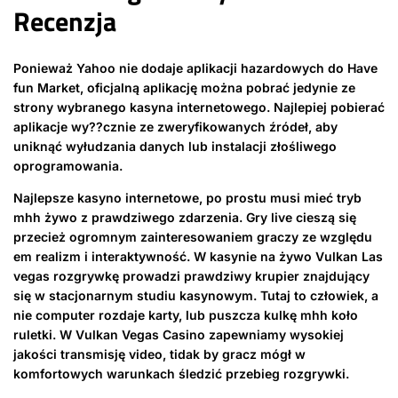
Recenzja
Ponieważ Yahoo nie dodaje aplikacji hazardowych do Have
fun Market, oficjalną aplikację można pobrać jedynie ze
strony wybranego kasyna internetowego. Najlepiej pobierać
aplikacje wy??cznie ze zweryfikowanych źródeł, aby
uniknąć wyłudzania danych lub instalacji złośliwego
oprogramowania.
Najlepsze kasyno internetowe, po prostu musi mieć tryb
mhh żywo z prawdziwego zdarzenia. Gry live cieszą się
przecież ogromnym zainteresowaniem graczy ze względu
em realizm i interaktywność. W kasynie na żywo Vulkan Las
vegas rozgrywkę prowadzi prawdziwy krupier znajdujący
się w stacjonarnym studiu kasynowym. Tutaj to człowiek, a
nie computer rozdaje karty, lub puszcza kulkę mhh koło
ruletki. W Vulkan Vegas Casino zapewniamy wysokiej
jakości transmisję video, tidak by gracz mógł w
komfortowych warunkach śledzić przebieg rozgrywki.