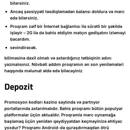
bilərsiniz.
Ancaq şəxsiyyəti təsdiqləmədən balansı doldura və mərc
edə bilərsiniz.
Proqram zəif bir İnternet bağlantısı ilə sürətli bir şəkildə
işləyir – 2G ilə də bahis etdiyim matçın gedişatını izləməyi
bacardım.
sevindirəcək.
bölməsinə daxil olmalı və axtardığınız tətbiqinin adını
yazmalısınız. Növbəti addım proqramın ən son yeniləmələri
haqqında məlumat əldə edə biləcəyiniz
Depozit
Promosyon kodları kazino saytında və partnyor
portallarında axtarılmalıdır. Bahis proqramı bütün populyar
platformalar üçün aktualdır. Proqramla mərc oynamağa
başlamaq üçün yenidən qeydiyyatdan keçməyinizə ehtiyac
yoxdur? Proqramı Android-də quraşdırmaqdan ötrü