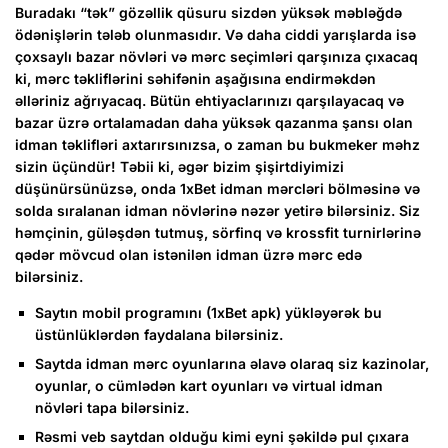
Buradakı “tək” gözəllik qüsuru sizdən yüksək məbləğdə
ödənişlərin tələb olunmasıdır. Və daha ciddi yarışlarda isə
çoxsaylı bazar növləri və mərc seçimləri qarşınıza çıxacaq
ki, mərc təkliflərini səhifənin aşağısına endirməkdən
əlləriniz ağrıyacaq. Bütün ehtiyaclarınızı qarşılayacaq və
bazar üzrə ortalamadan daha yüksək qazanma şansı olan
idman təklifləri axtarırsınızsa, o zaman bu bukmeker məhz
sizin üçündür! Təbii ki, əgər bizim şişirtdiyimizi
düşünürsünüzsə, onda 1xBet idman mərcləri bölməsinə və
solda sıralanan idman növlərinə nəzər yetirə bilərsiniz. Siz
həmçinin, güləşdən tutmuş, sörfinq və krossfit turnirlərinə
qədər mövcud olan istənilən idman üzrə mərc edə
bilərsiniz.
Saytın mobil programını (1xBet apk) yükləyərək bu
üstünlüklərdən faydalana bilərsiniz.
Saytda idman mərc oyunlarına əlavə olaraq siz kazinolar,
oyunlar, o cümlədən kart oyunları və virtual idman
növləri tapa bilərsiniz.
Rəsmi veb saytdan olduğu kimi eyni şəkildə pul çıxara