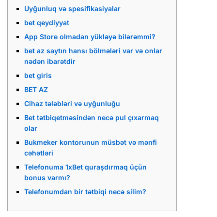
Uyğunluq və spesifikasiyalar
bet qeydiyyat
App Store olmadan yükləyə bilərəmmi?
bet az saytın hansı bölmələri var və onlar
nədən ibarətdir
bet giris
BET AZ
Cihaz tələbləri və uyğunluğu
Bet tətbiqetməsindən necə pul çıxarmaq
olar
Bukmeker kontorunun müsbət və mənfi
cəhətləri
Telefonuma 1xBet quraşdırmaq üçün
bonus varmı?
Telefonumdan bir tətbiqi necə silim?