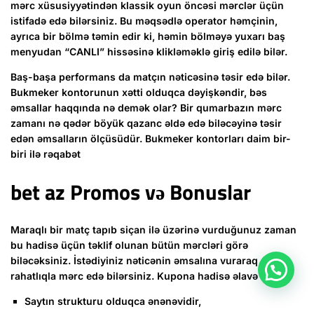
mərc xüsusiyyətindən klassik oyun öncəsi mərclər üçün
istifadə edə bilərsiniz. Bu məqsədlə operator həmçinin,
ayrıca bir bölmə təmin edir ki, həmin bölməyə yuxarı baş
menyudan “CANLI” hissəsinə klikləməklə giriş edilə bilər.
Baş-başa performans da matçın nəticəsinə təsir edə bilər.
Bukmeker kontorunun xətti olduqca dəyişkəndir, bəs
əmsallar haqqında nə demək olar? Bir qumarbazın mərc
zamanı nə qədər böyük qazanc əldə edə biləcəyinə təsir
edən əmsalların ölçüsüdür. Bukmeker kontorları daim bir-
biri ilə rəqabət
bet az Promos və Bonuslar
Maraqlı bir matç tapıb siçan ilə üzərinə vurduğunuz zaman
bu hadisə üçün təklif olunan bütün mərcləri görə
biləcəksiniz. İstədiyiniz nəticənin əmsalına vuraraq
rahatlıqla mərc edə bilərsiniz. Kupona hadisə əlavə
Saytın strukturu olduqca ənənəvidir,