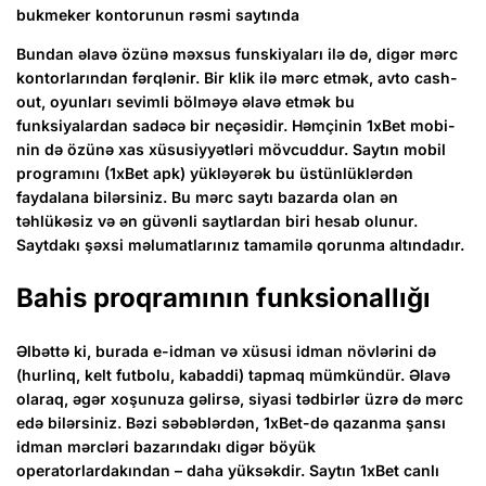
bukmeker kontorunun rəsmi saytında
Bundan əlavə özünə məxsus funskiyaları ilə də, digər mərc
kontorlarından fərqlənir. Bir klik ilə mərc etmək, avto cash-
out, oyunları sevimli bölməyə əlavə etmək bu
funksiyalardan sadəcə bir neçəsidir. Həmçinin 1xBet mobi-
nin də özünə xas xüsusiyyətləri mövcuddur. Saytın mobil
programını (1xBet apk) yükləyərək bu üstünlüklərdən
faydalana bilərsiniz. Bu mərc saytı bazarda olan ən
təhlükəsiz və ən güvənli saytlardan biri hesab olunur.
Saytdakı şəxsi məlumatlarınız tamamilə qorunma altındadır.
Bahis proqramının funksionallığı
Əlbəttə ki, burada e-idman və xüsusi idman növlərini də
(hurlinq, kelt futbolu, kabaddi) tapmaq mümkündür. Əlavə
olaraq, əgər xoşunuza gəlirsə, siyasi tədbirlər üzrə də mərc
edə bilərsiniz. Bəzi səbəblərdən, 1xBet-də qazanma şansı
idman mərcləri bazarındakı digər böyük
operatorlardakından – daha yüksəkdir. Saytın 1xBet canlı