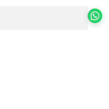
bet Content…