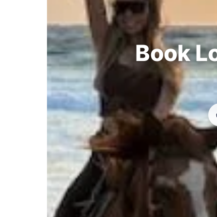
Book Lo