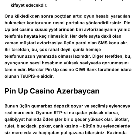
kifayət edəcəkdir.
Onu kliklədikdən sonra poçtdan artıq oyun hesabı yaradılan
bukmeker kontorunun rəsmi portalına yönləndirilirsiniz. Pin
Up bet casino xüsusiyyətlərindən biri avtorizasiyanın yalnız
telefonla həyata keçirilməsidir. Hər dəfə sayta daxil olan
zaman müştəri avtorizasiya üçün parol olan SMS kodu alır.
Bir tərəfdən, bu, çox rahat deyil, çünki həmişə
telefonunuzun yanınızda olması lazımdır. Digər tərəfdən, bu,
oyunçunun şəxsi hesabının yüksək səviyyədə qorunmasını
təmin edir. Mərclər Pin Up casino QIWI Bank tərəfindən idarə
olunan TsUPIS-ə aiddir.
Pin Up Casino Azerbaycan
Bunun üçün qumarbaz depozit qoyur və seçilmiş əyləncəyə
real mərc edir. Oyunun RTP-si nə qədər yüksək olarsa,
qalibiyyət halında ödənişlər bir o qədər yüksək olar. Slotlar,
rulet, blackjack, poker, canlı kazino – bütün bu əyləncələrdə
siz mərc edə və həqiqətən pul qazana bilərsiniz. Kazinoda