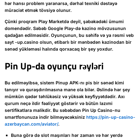
hər hansı problem yaranarsa, dərhal texniki dəstəyə
müraciət etmək tövsiyə olunur.
Çünki proqram Play Marketdə deyil, şəbəkədəki ümumi
domendədir. Səbəb Google Play-də kazino mövzusunun
qadağan edilməsidir. Oyunçunun, bu səhifə və ya rəsmi veb
sayt -up.casino olsun, etibarlı bir mənbədən kazinodan bir
sənəd yükləməsi halında qorxacaq bir şey yoxdur.
Pin Up-da oyunçu rəyləri
Bu edilməyibsə, sistem Pinup APK-nı pis bir sənəd kimi
tanıyır və quraşdırılmasına mane ola bilər. Əslində hər şey
mümkün qədər təhlükəsiz və yüksək keyfiyyətdədir. Axı
qurum neçə ildir fəaliyyət göstərir və bütün lazımi
sertifikatlara malikdir. Bu səbəbdən Pin Up Casino-nu
smartfonunuza indir bilməyəcəksiniz
https://pin-up-casino-
azerbaycan.com/aviator/
.
Buna görə də slot maşınları hər zaman və hər yerdə