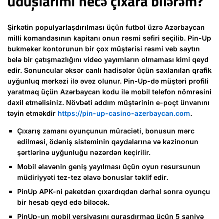
uduşlarımı necə çıxara bilərəm?
Şirkətin populyarlaşdırılması üçün futbol üzrə Azərbaycan
milli komandasının kapitanı onun rəsmi səfiri seçilib. Pin-Up
bukmeker kontorunun bir çox müştərisi rəsmi veb saytın
belə bir çatışmazlığını video yayımların olmaması kimi qeyd
edir. Sonuncular əksər canlı hadisələr üçün saxlanılan qrafik
uyğunluq mərkəzi ilə əvəz olunur. Pin-Up-də müştəri profili
yaratmaq üçün Azərbaycan kodu ilə mobil telefon nömrəsini
daxil etməlisiniz. Növbəti addım müştərinin e-poçt ünvanını
təyin etməkdir
https://pin-up-casino-azerbaycan.com
.
Çıxarış zamanı oyunçunun müraciəti, bonusun mərc
edilməsi, ödəniş sisteminin qaydalarına və kazinonun
şərtlərinə uyğunluğu nəzərdən keçirilir.
Mobil əlavənin geniş yayılması üçün oyun resursunun
müdiriyyəti tez-tez əlavə bonuslar təklif edir.
PinUp APK-ni paketdən çıxardıqdan dərhal sonra oyunçu
bir hesab qeyd edə biləcək.
PinUp-un mobil versiyasını quraşdırmaq üçün 5 saniyə