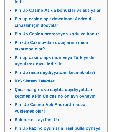
indir
Pin Up Casino Az da bonuslar və aksiyalar
Pin up casino apk download: Android
cihazlar için dosyalar
Pin Up Casino promosyon kodu və bonus
Pin-Up Casino-dan uduşlarımı necə
çıxarmaq olar?
Pin up casino apk indir veya Türkiye’de
uygulama nasıl indirilir
Pin Up necə qeydiyyatdan keçmək olar?
iOS Sistem Tələbləri
Çıxarma, giriş və saytda qeydiyyatdan
keçməklə Pin Up casino onlayn oynayın
Pin-Up Casino Apk Android-i necə
yükləmək olar?
Bukmeker rəyi Pin-Up
Pin Up kazino oyunlarını real pulla oynaya