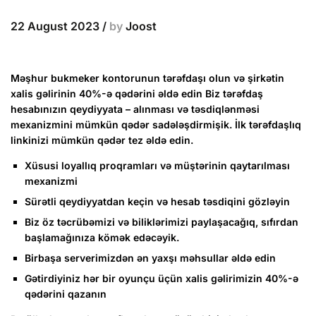
22 August 2023
/
by
Joost
Məşhur bukmeker kontorunun tərəfdaşı olun və şirkətin
xalis gəlirinin 40%-ə qədərini əldə edin Biz tərəfdaş
hesabınızın qeydiyyata – alınması və təsdiqlənməsi
mexanizmini mümkün qədər sadələşdirmişik. İlk tərəfdaşlıq
linkinizi mümkün qədər tez əldə edin.
Xüsusi loyallıq proqramları və müştərinin qaytarılması
mexanizmi
Sürətli qeydiyyatdan keçin və hesab təsdiqini gözləyin
Biz öz təcrübəmizi və biliklərimizi paylaşacağıq, sıfırdan
başlamağınıza kömək edəcəyik.
Birbaşa serverimizdən ən yaxşı məhsullar əldə edin
Gətirdiyiniz hər bir oyunçu üçün xalis gəlirimizin 40%-ə
qədərini qazanın