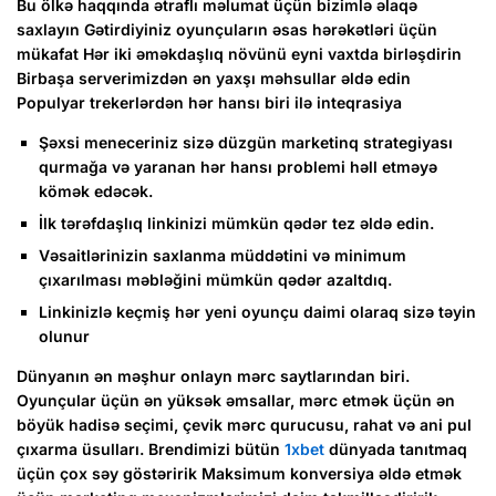
Bu ölkə haqqında ətraflı məlumat üçün bizimlə əlaqə
saxlayın Gətirdiyiniz oyunçuların əsas hərəkətləri üçün
mükafat Hər iki əməkdaşlıq növünü eyni vaxtda birləşdirin
Birbaşa serverimizdən ən yaxşı məhsullar əldə edin
Populyar trekerlərdən hər hansı biri ilə inteqrasiya
Şəxsi meneceriniz sizə düzgün marketinq strategiyası
qurmağa və yaranan hər hansı problemi həll etməyə
kömək edəcək.
İlk tərəfdaşlıq linkinizi mümkün qədər tez əldə edin.
Vəsaitlərinizin saxlanma müddətini və minimum
çıxarılması məbləğini mümkün qədər azaltdıq.
Linkinizlə keçmiş hər yeni oyunçu daimi olaraq sizə təyin
olunur
Dünyanın ən məşhur onlayn mərc saytlarından biri.
Oyunçular üçün ən yüksək əmsallar, mərc etmək üçün ən
böyük hadisə seçimi, çevik mərc qurucusu, rahat və ani pul
çıxarma üsulları. Brendimizi bütün
1xbet
dünyada tanıtmaq
üçün çox səy göstəririk Maksimum konversiya əldə etmək