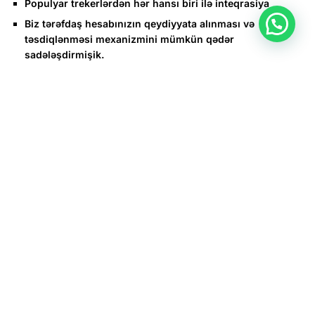
Populyar trekerlərdən hər hansı biri ilə inteqrasiya
Biz tərəfdaş hesabınızın qeydiyyata alınması və
təsdiqlənməsi mexanizmini mümkün qədər
sadələşdirmişik.
Biz öz təcrübəmizi və biliklərimizi paylaşacağıq, sıfırdan
başlamağınıza kömək edəcəyik.
Biz öz təcrübəmizi və biliklərimizi paylaşacağıq, sıfırdan
başlamağınıza kömək edəcəyik. Şəxsi meneceriniz sizə
düzgün marketinq strategiyası qurmağa və yaranan hər
hansı problemi həll etməyə kömək edəcək. Vəsaitlərinizin –
saxlanma müddətini və minimum çıxarılması məbləğini
mümkün qədər azaltdıq. 200 ödəniş üsulundan biri ilə ən
azı 30$ pul çıxarın. Daimi gətirdiyiniz hər oyunçudan xalis
gəlirin bir hissəsini alın
Məşhur bukmeker kontorunun tərəfdaşı olun və şirkətin
xalis gəlirinin 40%-ə qədərini əldə edin
Oyunçular üçün ən yüksək əmsallar, mərc etmək üçün ən
böyük hadisə seçimi, çevik mərc qurucusu, rahat və ani