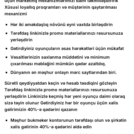
üçün marketinq mexanizmlərimizi daim təkmilləşdiririk
Xüsusi loyallıq proqramları və müştərinin qaytarılması
mexanizmi
Hər iki əməkdaşlıq növünü eyni vaxtda birləşdirin
Tərəfdaş linkinizlə promo materiallarınızı resursunuza
yerləşdirin
Gətirdiyiniz oyunçuların əsas hərəkətləri üçün mükafat
Vəsaitlərinizin saxlanma müddətini və minimum
çıxarılması məbləğini mümkün qədər azaltdıq.
Dünyanın ən məşhur onlayn mərc saytlarından biri.
Sürətli qeydiyyatdan keçin və hesab təsdiqini gözləyin
Tərəfdaş linkinizlə promo materiallarınızı resursunuza
yerləşdirin Linkinizlə keçmiş hər yeni oyunçu daimi olaraq
sizə təyin olunur Gətirdiyiniz hər bir oyunçu üçün xalis
gəlirimizin 40%-ə qədərini qazanın
Məşhur bukmeker kontorunun tərəfdaşı olun və şirkətin
xalis gəlirinin 40%-ə qədərini əldə edin