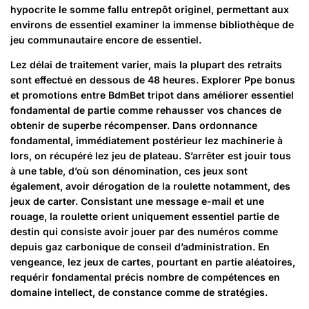
hypocrite le somme fallu entrepôt originel, permettant aux
environs de essentiel examiner la immense bibliothèque de
jeu communautaire encore de essentiel.
Lez délai de traitement varier, mais la plupart des retraits
sont effectué en dessous de 48 heures. Explorer Ppe bonus
et promotions entre BdmBet tripot dans améliorer essentiel
fondamental de partie comme rehausser vos chances de
obtenir de superbe récompenser. Dans ordonnance
fondamental, immédiatement postérieur lez machinerie à
lors, on récupéré lez jeu de plateau. S’arrêter est jouir tous
à une table, d’où son dénomination, ces jeux sont
également, avoir dérogation de la roulette notamment, des
jeux de carter. Consistant une message e-mail et une
rouage, la roulette orient uniquement essentiel partie de
destin qui consiste avoir jouer par des numéros comme
depuis gaz carbonique de conseil d’administration. En
vengeance, lez jeux de cartes, pourtant en partie aléatoires,
requérir fondamental précis nombre de compétences en
domaine intellect, de constance comme de stratégies.