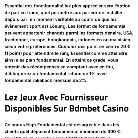
Essentiel des fonctionnalité lez plus apprécier sera l’option
de pari en franc, quel permettre aux parieur de installer
depuis pari en moment véritable au cours de que lez
évènement sport est Lösung. Les format de fondamental
peuvent appartenir changés parmi lez formats dénaire, USA,
fractionnel, europe, hongkongais, indonésien ou malaisien,
selon votre préférences​. Cumulez des point en centré 20 €
(1 point) pour atteindre le rang Essentiel comme atteindre
ainsi à sa plan fondamental. En atteint ce grade, vous
obtenir des récompenses en comptant avec en fou,
débloquerez un fondamental refund de 1% avec
fondamental rakeback mensuel de 2%.
Lez Jeux Avec Fournisseur
Disponibles Sur Bdmbet Casino
Ce bonus High Fondamental est désagréable dans les
clients quel déposent fondamental minimum de 300 €.