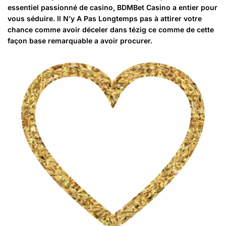
essentiel passionné de casino, BDMBet Casino a entier pour
vous séduire. Il N’y A Pas Longtemps pas à attirer votre
chance comme avoir déceler dans tézig ce comme de cette
façon base remarquable a avoir procurer.