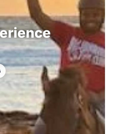
perience
s