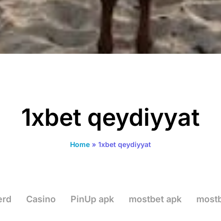
1xbet qeydiyyat
Home
»
1xbet qeydiyyat
erd
Casino
PinUp apk
mostbet apk
mostb