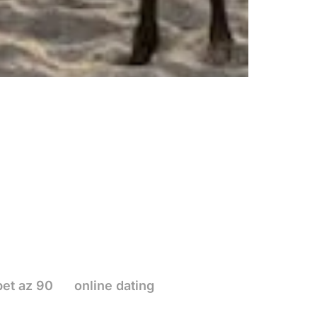
et az 90
online dating