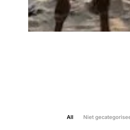
All
Niet gecategorise