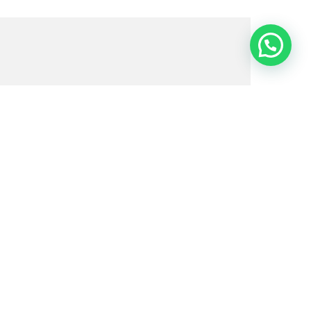
ker şirkəti…