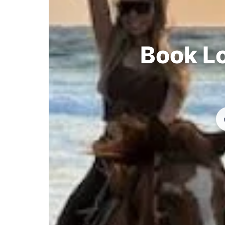
Book Lo