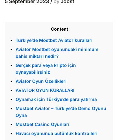
5 September 2023
/
by
Joost
Content
Türkiye’de Mostbet Aviator kuralları
Aviator Mostbet oyunundaki minimum
bahis miktarı nedir?
Gerçek para veya kripto için
oynayabilirsiniz
Aviator Oyun Özellikleri
AVIATOR OYUN KURALLARI
Oynamak için Türkiye’de para yatırma
Mostbet Aviator – Türkiye’de Demo Oyunu
Oyna
Mostbet Casino Oyunları
Havacı oyununda bütünlük kontrolleri