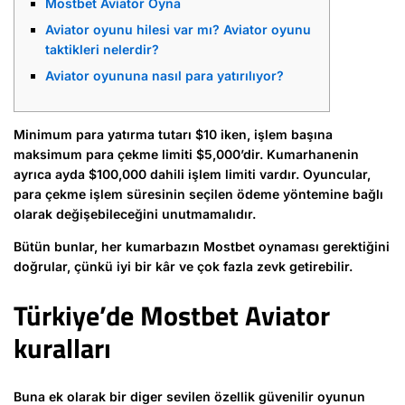
Mostbet Aviator Oyna
Aviator oyunu hilesi var mı? Aviator oyunu
taktikleri nelerdir?
Aviator oyununa nasıl para yatırılıyor?
Minimum para yatırma tutarı $10 iken, işlem başına
maksimum para çekme limiti $5,000’dir. Kumarhanenin
ayrıca ayda $100,000 dahili işlem limiti vardır. Oyuncular,
para çekme işlem süresinin seçilen ödeme yöntemine bağlı
olarak değişebileceğini unutmamalıdır.
Bütün bunlar, her kumarbazın Mostbet oynaması gerektiğini
doğrular, çünkü iyi bir kâr ve çok fazla zevk getirebilir.
Türkiye’de Mostbet Aviator
kuralları
Buna ek olarak bir diger sevilen özellik güvenilir oyunun