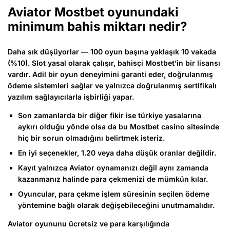
Aviator Mostbet oyunundaki
minimum bahis miktarı nedir?
Daha sık düşüyorlar — 100 oyun başına yaklaşık 10 vakada
(%10). Slot yasal olarak çalışır, bahisçi Mostbet’in bir lisansı
vardır. Adil bir oyun deneyimini garanti eder, doğrulanmış
ödeme sistemleri sağlar ve yalnızca doğrulanmış sertifikalı
yazılım sağlayıcılarla işbirliği yapar.
Son zamanlarda bir diğer fikir ise türkiye yasalarına
aykırı olduğu yönde olsa da bu Mostbet casino sitesinde
hiç bir sorun olmadığını belirtmek isteriz.
En iyi seçenekler, 1.20 veya daha düşük oranlar değildir.
Kayıt yalnızca Aviator oynamanızı değil aynı zamanda
kazanmanız halinde para çekmenizi de mümkün kılar.
Oyuncular, para çekme işlem süresinin seçilen ödeme
yöntemine bağlı olarak değişebileceğini unutmamalıdır.
Aviator oyununu ücretsiz ve para karşılığında