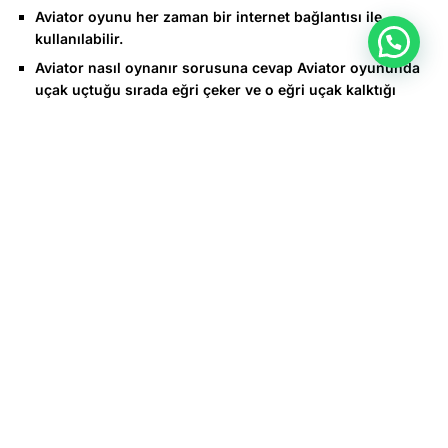
Aviator oyunu her zaman bir internet bağlantısı ile
kullanılabilir.
Aviator nasıl oynanır sorusuna cevap Aviator oyununda
uçak uçtuğu sırada eğri çeker ve o eğri uçak kalktığı
müddetçe yukarıya doğru gider.
Mostbet Casino’ya kayıt olurken, oyuncuların bazı kişisel
bilgilerini vermeleri gerekecektir.
Yalnızca yüksek derecelendirmeye ve iyi bir itibara sahip
doğrulanmış çevrimiçi sitelerde para kazanabilirsiniz. Oyun
bir şans algoritmasına dayandığından, içinde strateji yoktur.
Oyunu kazanmak için tek kurala uymanız gerekir – uçağın
ekrandan kaybolduğu anı tahmin edin ve kazanılan parayı
zamanında alın. Oyuncunun ana görevi bahsini doğru
zamanda nakde çevirmektir. Oturuma başlamadan önce,
kumarbazdan bahis değerini seçmesi istenir.
Aviator Oyun Özellikleri