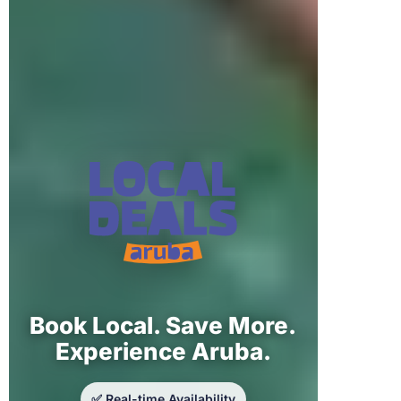
Book Local. Save More.
Experience Aruba.
✅ Real-time Availability