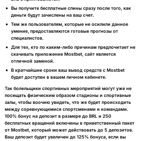
Вы получите бесплатные спины сразу после того, как
деньги будут зачислены на ваш счет.
Тем же пользователям, которые не осилили данное
умение, предоставляются готовые прогнозы от
специалистов.
Для тех, кто по каким-либо причинам предпочитает не
скачивать приложение Mostbet, сайт является
отличной заменой.
В кратчайшие сроки ваш вывод средств с Mostbet
будет доступен в вашем личном кабинете.
Так болельщики спортивных мероприятий могут уже не
посещать физическим образом стадионы и спортивные
залы, чтобы воочию увидеть, что же будет происходить
между соревнующимися спортсменами и командами.
100% бонус на депозит в размере до BRL и 250
бесплатных вращений включены в приветственный пакет
от Mostbet, который может действовать до 5 депозитов.
Ваш депозит будет увеличен до 125% бонуса, если вы