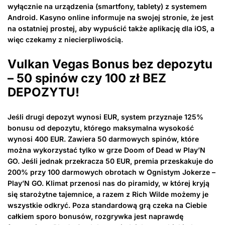
wyłącznie na urządzenia (smartfony, tablety) z systemem
Android. Kasyno online informuje na swojej stronie, że jest
na ostatniej prostej, aby wypuścić także aplikację dla iOS, a
więc czekamy z niecierpliwością.
Vulkan Vegas Bonus bez depozytu
– 50 spinów czy 100 zł BEZ
DEPOZYTU!
Jeśli drugi depozyt wynosi EUR, system przyznaje 125%
bonusu od depozytu, którego maksymalna wysokość
wynosi 400 EUR. Zawiera 50 darmowych spinów, które
można wykorzystać tylko w grze Doom of Dead w Play’N
GO. Jeśli jednak przekracza 50 EUR, premia przeskakuje do
200% przy 100 darmowych obrotach w Ognistym Jokerze –
Play’N GO. Klimat przenosi nas do piramidy, w której kryją
się starożytne tajemnice, a razem z Rich Wilde możemy je
wszystkie odkryć. Poza standardową grą czeka na Ciebie
całkiem sporo bonusów, rozgrywka jest naprawdę