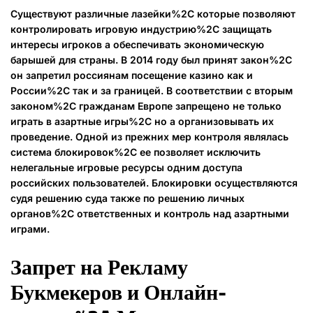
Существуют различные лазейки%2C которые позволяют
контролировать игровую индустрию%2C защищать
интересы игроков а обеспечивать экономическую
барышей для страны. В 2014 году был принят закон%2C
он запретил россиянам посещение казино как и
России%2C так и за границей. В соответствии с вторым
законом%2C гражданам Европе запрещено не только
играть в азартные игры%2C но а организовывать их
проведение. Одной из прежних мер контроля являлась
система блокировок%2C ее позволяет исключить
нелегальные игровые ресурсы одним доступа
российских пользователей. Блокировки осуществляются
судя решению суда также по решению личных
органов%2C ответственных и контроль над азартными
играми.
Запрет на Рекламу
Букмекеров и Онлайн-