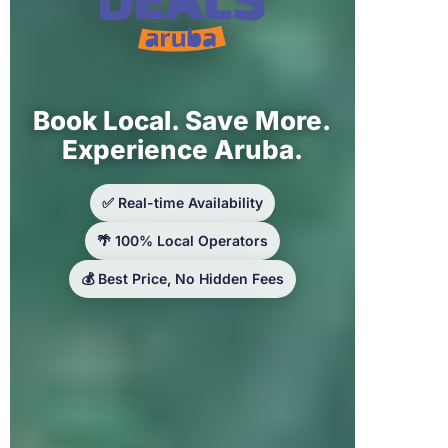
Book Local. Save More.
Experience Aruba.
✅ Real-time Availability
🌴 100% Local Operators
💰 Best Price, No Hidden Fees