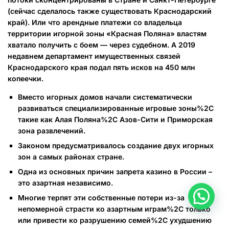
(сейчас сделалось также существовать Краснодарский
край). Или что арендные платежи со владельца
территории игорной зоны «Красная Поляна» властям
хватало получить с боем — через судебном. А 2019
недавнем департамент имущественных связей
Краснодарского края подал пять исков на 450 млн
копеечки.
Вместо игорных домов начали систематически
развиваться специализированные игровые зоны%2C
такие как Алая Поляна%2C Азов-Сити и Приморская
зона развлечений.
Законом предусматривалось создание двух игорных
зон а самых районах стране.
Одна из основных причин запрета казино в России –
это азартная независимо.
Многие терпят эти собственные потери из-за
непомерной страсти ко азартным играм%2C только
или привести ко разрушению семей%2C ухудшению