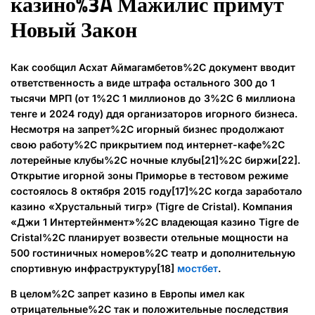
казино%3A Мажилис примут
Новый Закон
Как сообщил Асхат Аймагамбетов%2C документ вводит
ответственность а виде штрафа остального 300 до 1
тысячи МРП (от 1%2C 1 миллионов до 3%2C 6 миллиона
тенге и 2024 году) ддя организаторов игорного бизнеса.
Несмотря на запрет%2C игорный бизнес продолжают
свою работу%2C прикрытием под интернет-кафе%2C
лотерейные клубы%2C ночные клубы[21]%2C биржи[22].
Открытие игорной зоны Приморье в тестовом режиме
состоялось 8 октября 2015 году[17]%2C когда заработало
казино «Хрустальный тигр» (Tigre de Cristal). Компания
«Джи 1 Интертейнмент»%2C владеющая казино Tigre de
Cristal%2C планирует возвести отельные мощности на
500 гостиничных номеров%2C театр и дополнительную
спортивную инфраструктуру[18]
мостбет
.
В целом%2C запрет казино в Европы имел как
отрицательные%2C так и положительные последствия